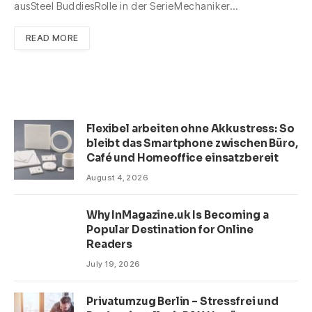
ausSteel BuddiesRolle in der SerieMechaniker…
READ MORE
Flexibel arbeiten ohne Akkustress: So
bleibt das Smartphone zwischen Büro,
Café und Homeoffice einsatzbereit
August 4, 2026
Why InMagazine.uk Is Becoming a
Popular Destination for Online
Readers
July 19, 2026
Privatumzug Berlin – Stressfrei und