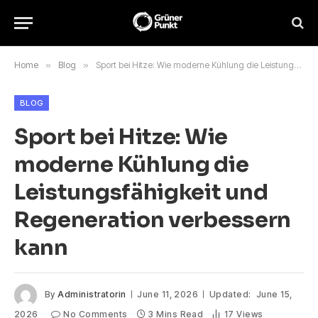
Home
»
Blog
»
Sport bei Hitze: Wie moderne Kühlung die Leistungsfähigkeit und Regeneration verbessern kann
BLOG
Sport bei Hitze: Wie
moderne Kühlung die
Leistungsfähigkeit und
Regeneration verbessern
kann
By
Administratorin
June 11, 2026
Updated:
June 15,
2026
No Comments
3 Mins Read
17
Views