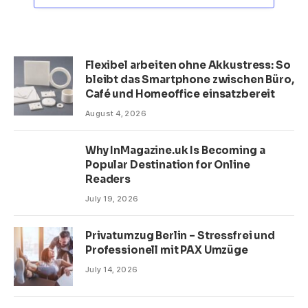
Flexibel arbeiten ohne Akkustress: So
bleibt das Smartphone zwischen Büro,
Café und Homeoffice einsatzbereit
August 4, 2026
Why InMagazine.uk Is Becoming a
Popular Destination for Online
Readers
July 19, 2026
Privatumzug Berlin – Stressfrei und
Professionell mit PAX Umzüge
July 14, 2026