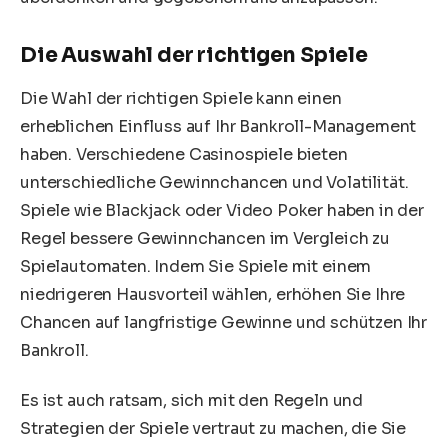
Die Auswahl der richtigen Spiele
Die Wahl der richtigen Spiele kann einen
erheblichen Einfluss auf Ihr Bankroll-Management
haben. Verschiedene Casinospiele bieten
unterschiedliche Gewinnchancen und Volatilität.
Spiele wie Blackjack oder Video Poker haben in der
Regel bessere Gewinnchancen im Vergleich zu
Spielautomaten. Indem Sie Spiele mit einem
niedrigeren Hausvorteil wählen, erhöhen Sie Ihre
Chancen auf langfristige Gewinne und schützen Ihr
Bankroll.
Es ist auch ratsam, sich mit den Regeln und
Strategien der Spiele vertraut zu machen, die Sie