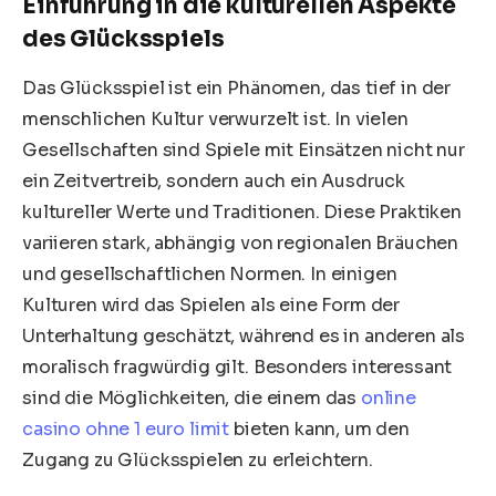
Einführung in die kulturellen Aspekte
des Glücksspiels
Das Glücksspiel ist ein Phänomen, das tief in der
menschlichen Kultur verwurzelt ist. In vielen
Gesellschaften sind Spiele mit Einsätzen nicht nur
ein Zeitvertreib, sondern auch ein Ausdruck
kultureller Werte und Traditionen. Diese Praktiken
variieren stark, abhängig von regionalen Bräuchen
und gesellschaftlichen Normen. In einigen
Kulturen wird das Spielen als eine Form der
Unterhaltung geschätzt, während es in anderen als
moralisch fragwürdig gilt. Besonders interessant
sind die Möglichkeiten, die einem das
online
casino ohne 1 euro limit
bieten kann, um den
Zugang zu Glücksspielen zu erleichtern.