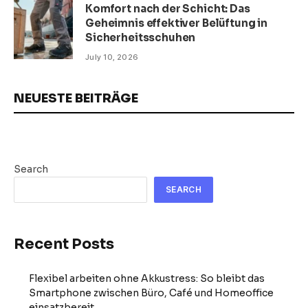
Komfort nach der Schicht: Das
Geheimnis effektiver Belüftung in
Sicherheitsschuhen
July 10, 2026
NEUESTE BEITRÄGE
Search
SEARCH
Recent Posts
Flexibel arbeiten ohne Akkustress: So bleibt das
Smartphone zwischen Büro, Café und Homeoffice
einsatzbereit