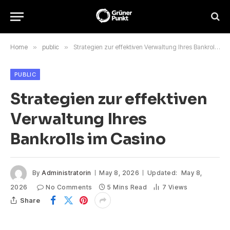
Home
»
public
»
Strategien zur effektiven Verwaltung Ihres Bankrolls im Casino
PUBLIC
Strategien zur effektiven
Verwaltung Ihres
Bankrolls im Casino
By
Administratorin
May 8, 2026
Updated:
May 8,
2026
No Comments
5 Mins Read
7
Views
Share