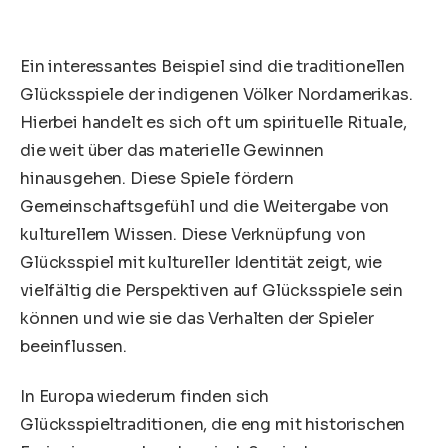
Ein interessantes Beispiel sind die traditionellen
Glücksspiele der indigenen Völker Nordamerikas.
Hierbei handelt es sich oft um spirituelle Rituale,
die weit über das materielle Gewinnen
hinausgehen. Diese Spiele fördern
Gemeinschaftsgefühl und die Weitergabe von
kulturellem Wissen. Diese Verknüpfung von
Glücksspiel mit kultureller Identität zeigt, wie
vielfältig die Perspektiven auf Glücksspiele sein
können und wie sie das Verhalten der Spieler
beeinflussen.
In Europa wiederum finden sich
Glücksspieltraditionen, die eng mit historischen