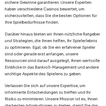
sichere Gewinne garantieren. Unsere Experten
haben verschiedene Casinos bewertet, um
sicherzustellen, dass Sie die besten Optionen für
Ihre Spielbedürfnisse finden.
Darüber hinaus bieten wir Ihnen nützliche Ratgeber
und Strategien, die Ihnen helfen, Ihr Spielerlebnis
zu optimieren. Egal, ob Sie ein erfahrener Spieler
sind oder gerade erst anfangen, unsere
Ressourcen sind darauf ausgelegt, Ihnen wertvolle
Einblicke in das Bankroll-Management und andere
wichtige Aspekte des Spielens zu geben.
Verlassen Sie sich auf unsere Expertise, um
informierte Entscheidungen zu treffen und Ihr
Risiko zu minimieren. Unsere Mission ist es, Ihnen
die besten Informationen zu bieten, damit Sie das