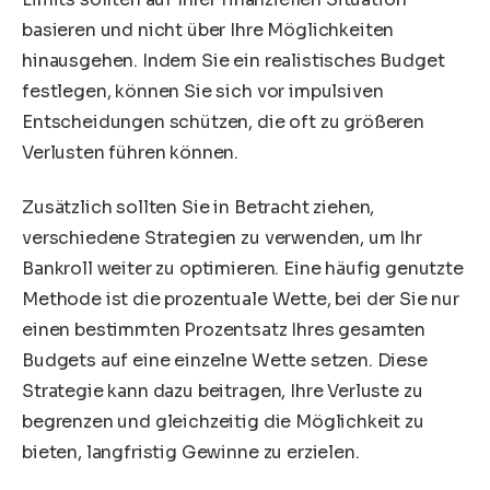
basieren und nicht über Ihre Möglichkeiten
hinausgehen. Indem Sie ein realistisches Budget
festlegen, können Sie sich vor impulsiven
Entscheidungen schützen, die oft zu größeren
Verlusten führen können.
Zusätzlich sollten Sie in Betracht ziehen,
verschiedene Strategien zu verwenden, um Ihr
Bankroll weiter zu optimieren. Eine häufig genutzte
Methode ist die prozentuale Wette, bei der Sie nur
einen bestimmten Prozentsatz Ihres gesamten
Budgets auf eine einzelne Wette setzen. Diese
Strategie kann dazu beitragen, Ihre Verluste zu
begrenzen und gleichzeitig die Möglichkeit zu
bieten, langfristig Gewinne zu erzielen.