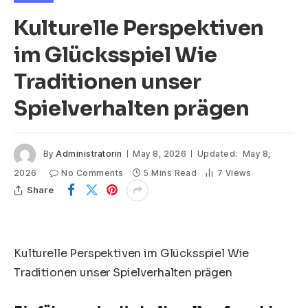
Kulturelle Perspektiven
im Glücksspiel Wie
Traditionen unser
Spielverhalten prägen
By
Administratorin
May 8, 2026
Updated:
May 8,
2026
No Comments
5 Mins Read
7
Views
Share
Kulturelle Perspektiven im Glücksspiel Wie
Traditionen unser Spielverhalten prägen