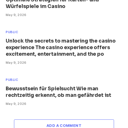
Würfelspiele im Casino
May 9, 2026
PUBLIC
Unlock the secrets to mastering the casino
experience The casino experience offers
excitement, entertainment, and the po
May 9, 2026
PUBLIC
Bewusstsein für Spielsucht Wie man
rechtzeitig erkennt, ob man gefährdet ist
May 9, 2026
ADD A COMMENT