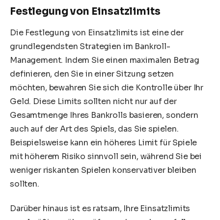
Festlegung von Einsatzlimits
Die Festlegung von Einsatzlimits ist eine der
grundlegendsten Strategien im Bankroll-
Management. Indem Sie einen maximalen Betrag
definieren, den Sie in einer Sitzung setzen
möchten, bewahren Sie sich die Kontrolle über Ihr
Geld. Diese Limits sollten nicht nur auf der
Gesamtmenge Ihres Bankrolls basieren, sondern
auch auf der Art des Spiels, das Sie spielen.
Beispielsweise kann ein höheres Limit für Spiele
mit höherem Risiko sinnvoll sein, während Sie bei
weniger riskanten Spielen konservativer bleiben
sollten.
Darüber hinaus ist es ratsam, Ihre Einsatzlimits