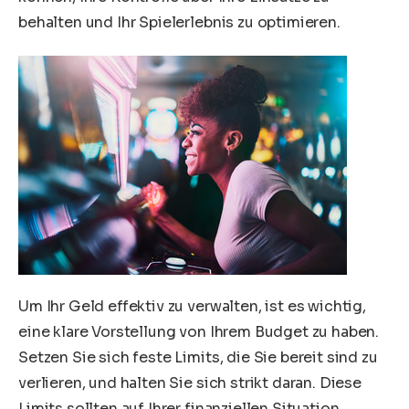
behalten und Ihr Spielerlebnis zu optimieren.
Um Ihr Geld effektiv zu verwalten, ist es wichtig,
eine klare Vorstellung von Ihrem Budget zu haben.
Setzen Sie sich feste Limits, die Sie bereit sind zu
verlieren, und halten Sie sich strikt daran. Diese
Limits sollten auf Ihrer finanziellen Situation