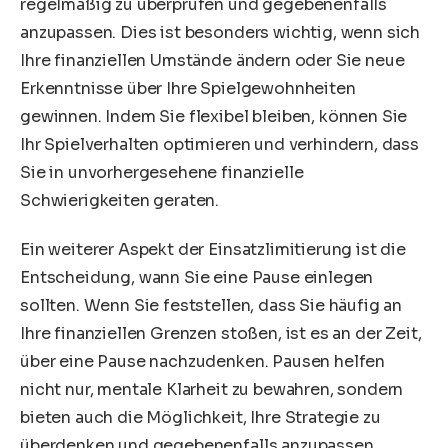
regelmäßig zu überprüfen und gegebenenfalls
anzupassen. Dies ist besonders wichtig, wenn sich
Ihre finanziellen Umstände ändern oder Sie neue
Erkenntnisse über Ihre Spielgewohnheiten
gewinnen. Indem Sie flexibel bleiben, können Sie
Ihr Spielverhalten optimieren und verhindern, dass
Sie in unvorhergesehene finanzielle
Schwierigkeiten geraten.
Ein weiterer Aspekt der Einsatzlimitierung ist die
Entscheidung, wann Sie eine Pause einlegen
sollten. Wenn Sie feststellen, dass Sie häufig an
Ihre finanziellen Grenzen stoßen, ist es an der Zeit,
über eine Pause nachzudenken. Pausen helfen
nicht nur, mentale Klarheit zu bewahren, sondern
bieten auch die Möglichkeit, Ihre Strategie zu
überdenken und gegebenenfalls anzupassen.