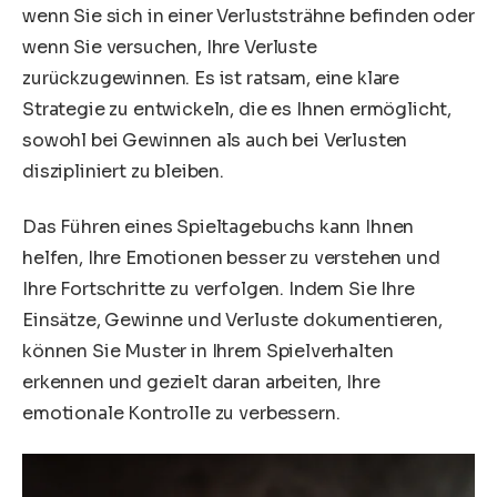
wenn Sie sich in einer Verluststrähne befinden oder
wenn Sie versuchen, Ihre Verluste
zurückzugewinnen. Es ist ratsam, eine klare
Strategie zu entwickeln, die es Ihnen ermöglicht,
sowohl bei Gewinnen als auch bei Verlusten
diszipliniert zu bleiben.
Das Führen eines Spieltagebuchs kann Ihnen
helfen, Ihre Emotionen besser zu verstehen und
Ihre Fortschritte zu verfolgen. Indem Sie Ihre
Einsätze, Gewinne und Verluste dokumentieren,
können Sie Muster in Ihrem Spielverhalten
erkennen und gezielt daran arbeiten, Ihre
emotionale Kontrolle zu verbessern.