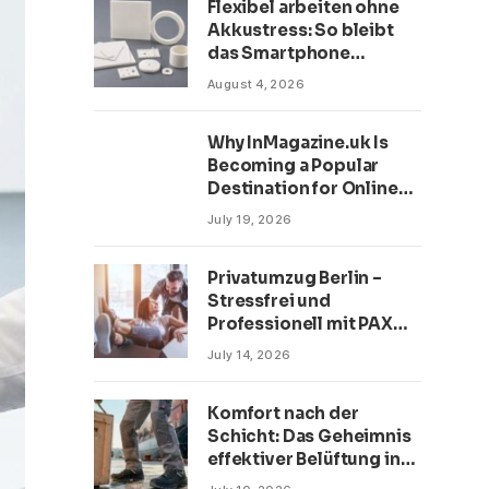
Flexibel arbeiten ohne
Akkustress: So bleibt
das Smartphone
zwischen Büro, Café und
August 4, 2026
Homeoffice
einsatzbereit
Why InMagazine.uk Is
Becoming a Popular
Destination for Online
Readers
July 19, 2026
Privatumzug Berlin –
Stressfrei und
Professionell mit PAX
Umzüge
July 14, 2026
Komfort nach der
Schicht: Das Geheimnis
effektiver Belüftung in
Sicherheitsschuhen