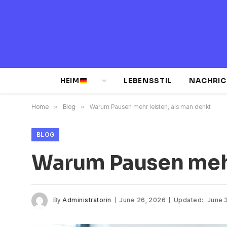
HEIM
LEBENSSTIL
NACHRIC
Home
»
Blog
»
Warum Pausen mehr leisten, als man denkt
BLOG
Warum Pausen mehr
By
Administratorin
June 26, 2026
Updated:
June 