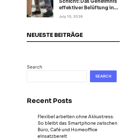
Schicht: Das Geheimnis
effektiver Belüftung in
Sicherheitsschuhen
July 10, 2026
NEUESTE BEITRÄGE
Search
SEARCH
Recent Posts
Flexibel arbeiten ohne Akkustress:
So bleibt das Smartphone zwischen
Büro, Café und Homeoffice
einsatzbereit