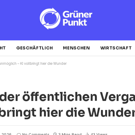
HT
GESCHÄFTLICH
MENSCHEN
WIRTSCHAFT
nmöglich – KI vollbringt hier die Wunder
der öffentlichen Verga
lbringt hier die Wunde
, 2026
No Comments
3 Mins Read
43
Views