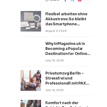
Flexibel arbeiten ohne
Akkustress: So bleibt
das Smartphone
zwischen Büro, Café und
August 4, 2026
Homeoffice
einsatzbereit
Why InMagazine.uk Is
Becoming a Popular
Destination for Online
Readers
July 19, 2026
Privatumzug Berlin –
Stressfrei und
Professionell mit PAX
Umzüge
July 14, 2026
Komfort nach der