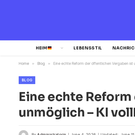
HEIM
LEBENSSTIL
NACHRIC
Home
»
Blog
»
Eine echte Reform der öffentlichen Vergaben ist u
BLOG
Eine echte Reform 
unmöglich – KI vol
By
Administratorin
June 4, 2026
Updated:
June 11