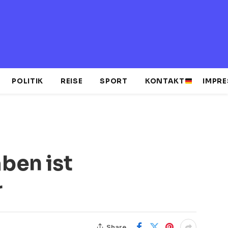
POLITIK
REISE
SPORT
KONTAKT
IMPR
ben ist
r
Share