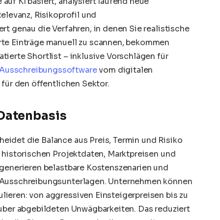
uf KI basiert, analysiert laufend neue
elevanz, Risikoprofil und
rt genau die Verfahren, in denen Sie realistische
rte Einträge manuell zu scannen, bekommen
ierte Shortlist – inklusive Vorschlägen für
Ausschreibungssoftware
vom digitalen
 für den öffentlichen Sektor.
Datenbasis
idet die Balance aus Preis, Termin und Risiko
f historischen Projektdaten, Marktpreisen und
 generieren belastbare Kostenszenarien und
n Ausschreibungsunterlagen. Unternehmen können
ieren: von aggressiven Einsteigerpreisen bis zu
auber abgebildeten Unwägbarkeiten. Das reduziert